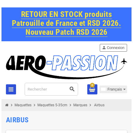
RETOUR EN STOCK produits
Patrouille de France et RSD 2026.
Nouveau Patch RSD 2026
person
Connexion
0
view_headline
search
Français
chevron_right
chevron_right
chevron_right
chevron_right
Maquettes
Maquettes 5-35cm
Marques
Airbus
AIRBUS