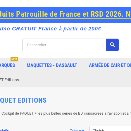
its Patrouille de France et RSD 2026. 
imo GRATUIT France à partir de 200€
search
NEW
ARQUES
MAQUETTES - DASSAULT
ARMÉE DE L'AIR ET D
T Editions
AQUET EDITIONS
s Cockpit de PAQUET = les plus belles séries de BD consacrées à l'aviation et à 
oduits.
Trier par :
Choisir