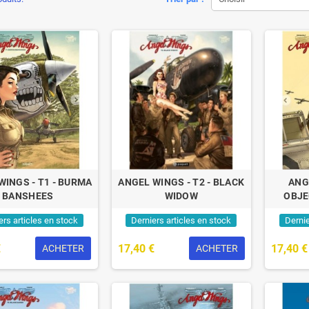
WINGS - T1 - BURMA
ANGEL WINGS - T2 - BLACK
ANG
BANSHEES
WIDOW
OBJE
ers articles en stock
Derniers articles en stock
Dernie
€
17,40 €
17,40 €
ACHETER
ACHETER