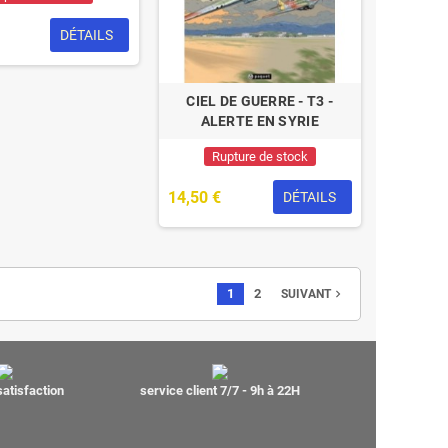
DÉTAILS
CIEL DE GUERRE - T3 -
ALERTE EN SYRIE
Rupture de stock
14,50 €
DÉTAILS
1
2
navigate_next
SUIVANT
satisfaction
service client 7/7 - 9h à 22H