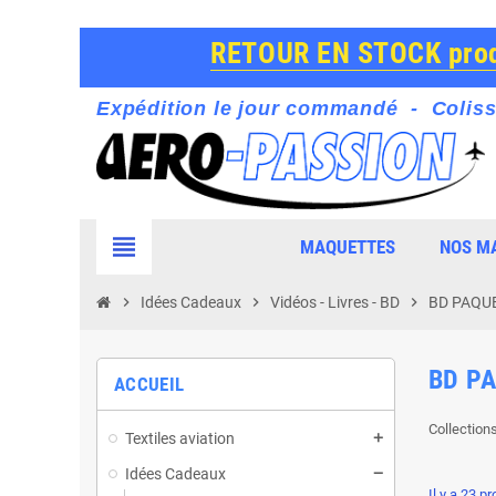
RETOUR EN STOCK produ
Expédition le jour commandé - Coliss
view_headline
MAQUETTES
NOS M
chevron_right
Idées Cadeaux
chevron_right
Vidéos - Livres - BD
chevron_right
BD PAQUE
BD P
ACCUEIL
Collection
Textiles aviation
Idées Cadeaux
Il y a 23 pr