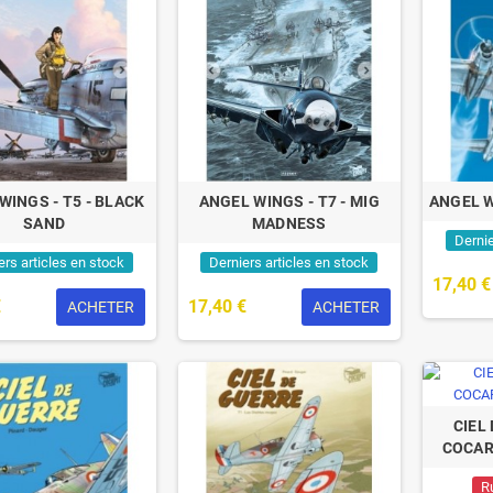
WINGS - T5 - BLACK
ANGEL WINGS - T7 - MIG
ANGEL W
SAND
MADNESS
Dernie
ers articles en stock
Derniers articles en stock
17,40 €
€
17,40 €
ACHETER
ACHETER
CIEL 
COCAR
R