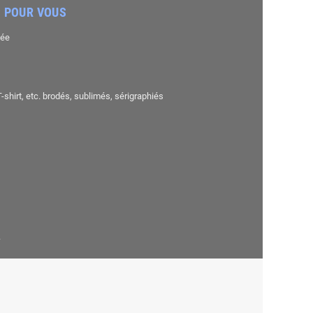
 POUR VOUS
sée
shirt, etc. brodés, sublimés, sérigraphiés
.