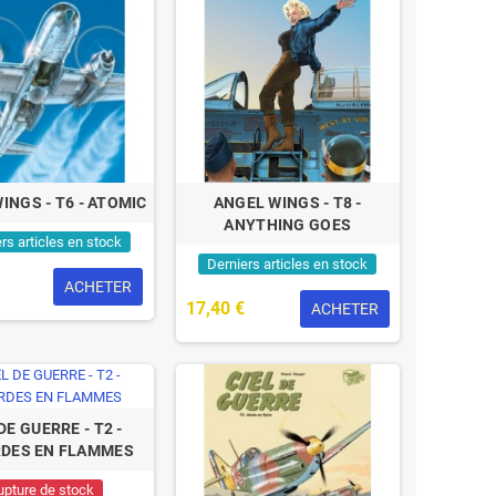
INGS - T6 - ATOMIC
ANGEL WINGS - T8 -
ANYTHING GOES
rs articles en stock
Derniers articles en stock
ACHETER
17,40 €
ACHETER
DE GUERRE - T2 -
DES EN FLAMMES
upture de stock