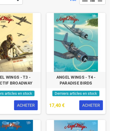
EL WINGS - T3 -
ANGEL WINGS - T4 -
CTIF BROADWAY
PARADISE BIRDS
rs articles en stock
Derniers articles en stock
17,40 €
ACHETER
ACHETER