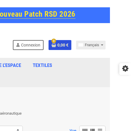
Nouveau Patch RSD 2026
0
person
Connexion
0,00 €
Français
E L'ESPACE
TEXTILES
l'aéronautique
view_comfy
view_list
view_headline
Vue