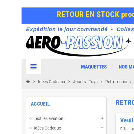
RETOUR EN STOCK produ
Expédition le jour commandé - Coliss
view_headline
MAQUETTES
NOS M
chevron_right
Idées Cadeaux
chevron_right
Jouets - Toys
chevron_right
Retrofrictions -
RETR
ACCUEIL
Textiles aviation
Veuil
Idées Cadeaux
Effectu