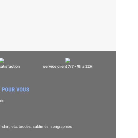
satisfaction
service client 7/7 - 9h à 22H
 POUR VOUS
sée
shirt, etc. brodés, sublimés, sérigraphiés