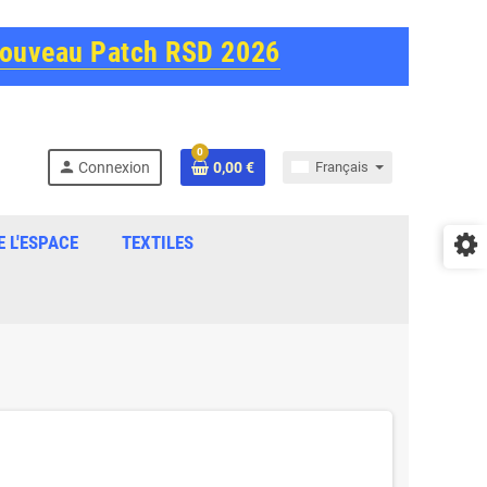
Nouveau Patch RSD 2026
0
person
Connexion
0,00 €
Français
E L'ESPACE
TEXTILES