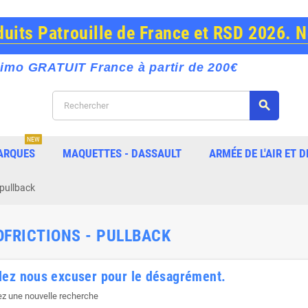
its Patrouille de France et RSD 2026. 
imo GRATUIT France à partir de 200€
search
NEW
ARQUES
MAQUETTES - DASSAULT
ARMÉE DE L'AIR ET D
 pullback
OFRICTIONS - PULLBACK
lez nous excuser pour le désagrément.
ez une nouvelle recherche