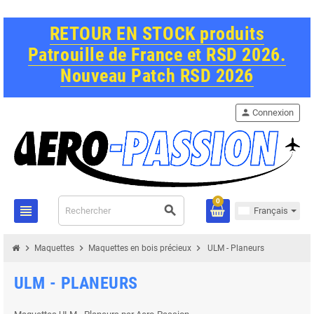
RETOUR EN STOCK produits
Patrouille de France et RSD 2026.
Nouveau Patch RSD 2026
person
Connexion
0
view_headline
search
Français
chevron_right
chevron_right
chevron_right
Maquettes
Maquettes en bois précieux
ULM - Planeurs
ULM - PLANEURS