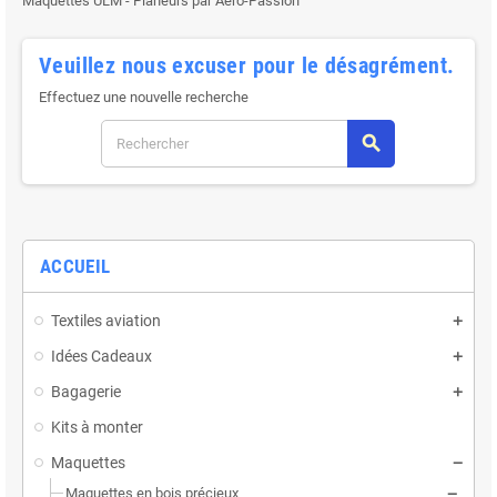
Maquettes ULM - Planeurs par Aero-Passion
Veuillez nous excuser pour le désagrément.
Effectuez une nouvelle recherche
search
ACCUEIL
Textiles aviation
Idées Cadeaux
Bagagerie
Kits à monter
Maquettes
Maquettes en bois précieux