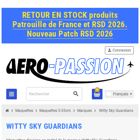
RETOUR EN STOCK produits
Patrouille de France et RSD 2026.
Nouveau Patch RSD 2026
person
Connexion
0
view_headline
search
Français
chevron_right
chevron_right
chevron_right
chevron_right
Maquettes
Maquettes 5-35cm
Marques
Witty Sky Guardians
WITTY SKY GUARDIANS