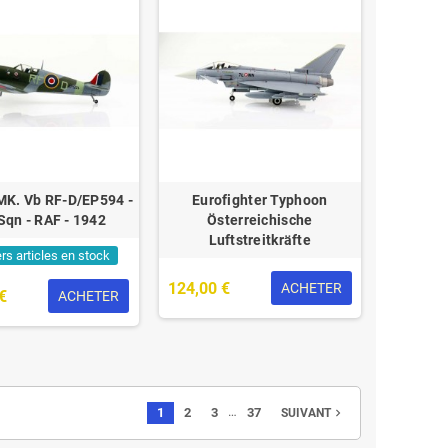
 MK. Vb RF-D/EP594 -
Eurofighter Typhoon
Sqn - RAF - 1942
Österreichische
Luftstreitkräfte
rs articles en stock
124,00 €
ACHETER
€
ACHETER
…
1
2
3
37
navigate_next
SUIVANT