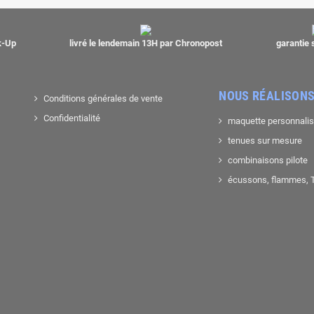
ck-Up
livré le lendemain 13H par Chronopost
garantie 
NOUS RÉALISONS
Conditions générales de vente
Confidentialité
maquette personnali
tenues sur mesure
combinaisons pilote
écussons, flammes, T-