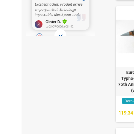
Eur
Typhoo
75th An
(
Derni
119,34