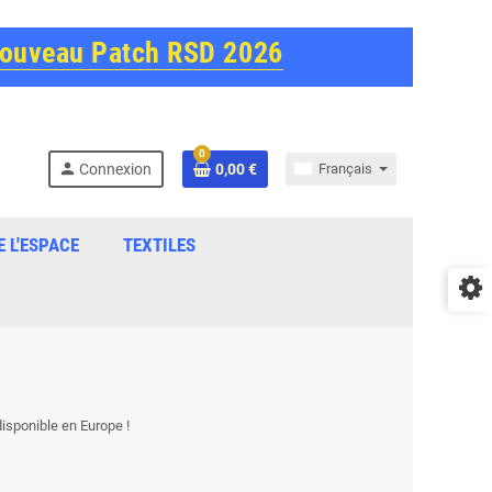
Nouveau Patch RSD 2026
0
person
Connexion
0,00 €
Français
E L'ESPACE
TEXTILES
disponible en Europe !