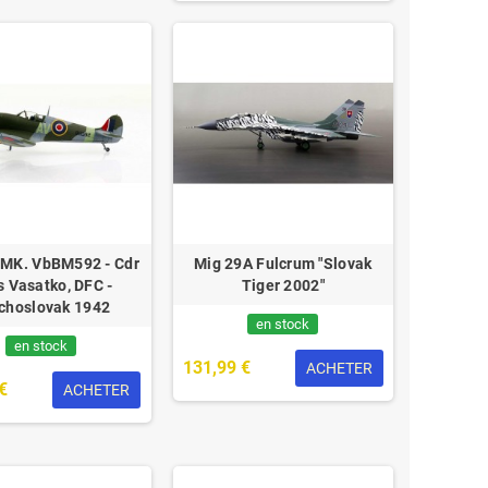
e MK. VbBM592 - Cdr
Mig 29A Fulcrum "Slovak
s Vasatko, DFC -
Tiger 2002"
choslovak 1942
en stock
en stock
131,99 €
ACHETER
€
ACHETER