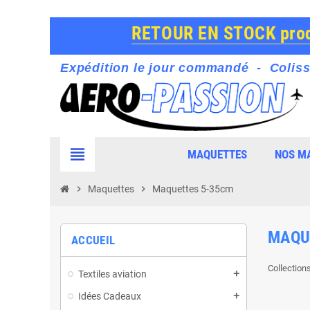
RETOUR EN STOCK produ
Expédition le jour commandé - Coliss
view_headline
MAQUETTES
NOS M
chevron_right
Maquettes
chevron_right
Maquettes 5-35cm
MAQU
ACCUEIL
Collection
Textiles aviation
Idées Cadeaux