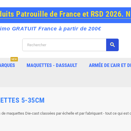
its Patrouille de France et RSD 2026. 
imo GRATUIT France à partir de 200€
search
NEW
ARQUES
MAQUETTES - DASSAULT
ARMÉE DE L'AIR ET D
ETTES 5-35CM
s de maquettes Die-cast classées par échelle et par fabriquant - tout ce qui est 