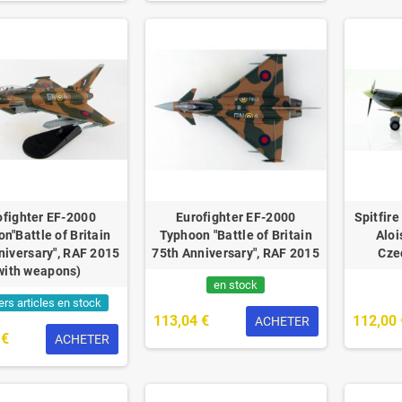
ofighter EF-2000
Eurofighter EF-2000
Spitfir
n"Battle of Britain
Typhoon "Battle of Britain
Aloi
niversary", RAF 2015
75th Anniversary", RAF 2015
Cze
with weapons)
en stock
ers articles en stock
113,04 €
112,00 
ACHETER
 €
ACHETER