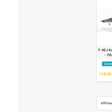
F-4EJ K
- 7t
Derni
118,00
Afficha