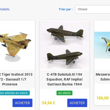
produits.
Trier par :
Choisir
C Tiger Instinct 2013
C-47B Dakotak.III 194
Messersc
72 - Dassault 1/7
Squadron, RAF Imphal
Schmo
Provence
Garrison Burma 1944
ers articles en stock
en stock
106,00 
€
54,94 €
ACHETER
ACHETER