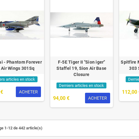
ai - Phantom Forever
F-5E Tiger II "Sion iger"
Spitfire
h Air Wings 301Sq
Staffel 19, Sion Air Base
303 
Closure
ers articles en stock
Dernie
Derniers articles en stock
 €
112,00 
ACHETER
94,00 €
ACHETER
ge 1-12 de 442 article(s)