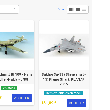
view_comfy
view_list
view_headline
Vue
hmitt Bf 109 - Hans
Sukhoi Su-33 (Shenyang J-
ller-Haldy - J/88
15) Flying Shark, PLANAF
2015
en stock
Derniers articles en stock
€
ACHETER
131,89 €
ACHETER