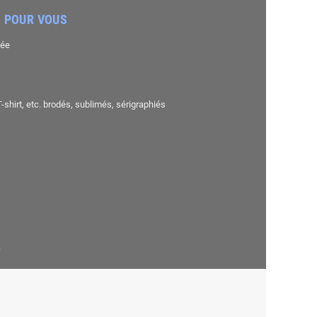
 POUR VOUS
sée
shirt, etc. brodés, sublimés, sérigraphiés
.