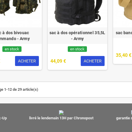
c à dos bivouac
sac à dos opérationnel 35,5L
sac ban
mmando - Army
- Army
en stock
en stock
35,40 €
€
44,09 €
ACHETER
ACHETER
ge 1-12 de 29 article(s)
ck-Up
livré le lendemain 13H par Chronopost
garantie 