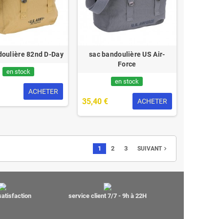
doulière 82nd D-Day
sac bandoulière US Air-
Force
en stock
en stock
ACHETER
35,40 €
ACHETER
1
2
3
navigate_next
SUIVANT
satisfaction
service client 7/7 - 9h à 22H