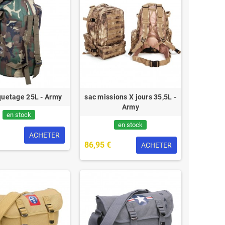
quetage 25L - Army
sac missions X jours 35,5L -
Army
en stock
en stock
ACHETER
86,95 €
ACHETER