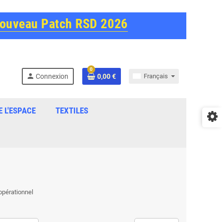
Nouveau Patch RSD 2026
0
person
Connexion
0,00 €
Français
E L'ESPACE
TEXTILES
opérationnel