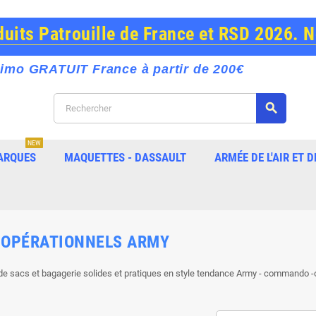
its Patrouille de France et RSD 2026. 
imo GRATUIT France à partir de 200€
search
NEW
ARQUES
MAQUETTES - DASSAULT
ARMÉE DE L'AIR ET D
 OPÉRATIONNELS ARMY
 de sacs et bagagerie solides et pratiques en style tendance Army - commando -