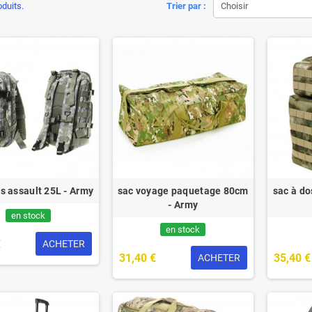
oduits.
Trier par :
Choisir
s assault 25L - Army
sac voyage paquetage 80cm
sac à do
- Army
en stock
en stock
€
ACHETER
31,40 €
35,40 €
ACHETER