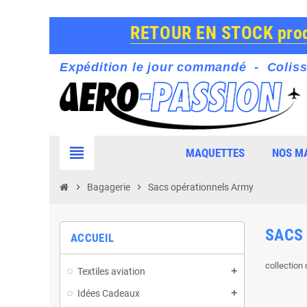
RETOUR EN STOCK produ
Expédition le jour commandé - Coliss
view_headline
MAQUETTES
NOS M
chevron_right
Bagagerie
chevron_right
Sacs opérationnels Army
SACS
ACCUEIL
collection
Textiles aviation
Idées Cadeaux