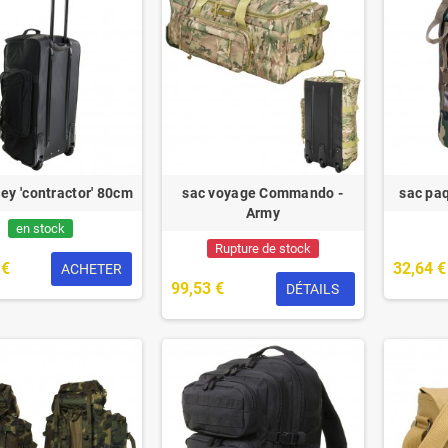
ley 'contractor' 80cm
sac voyage Commando -
sac pa
Army
en stock
Rupture de stock
 €
32,64 €
ACHETER
99,53 €
DÉTAILS