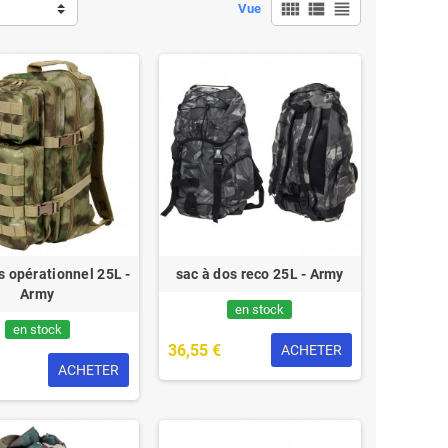
view_comfy
view_list
view_headline
Vue
s opérationnel 25L -
sac à dos reco 25L - Army
Army
en stock
en stock
36,55 €
ACHETER
ACHETER