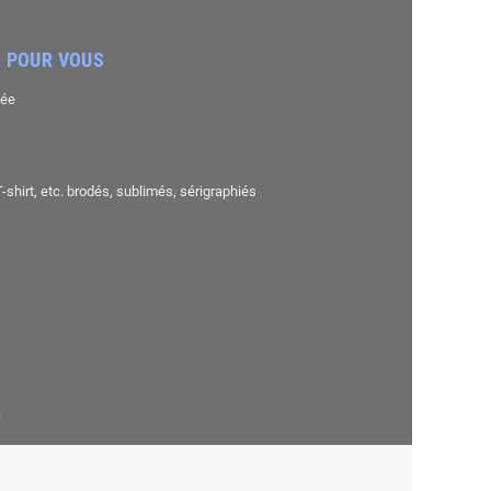
 POUR VOUS
sée
shirt, etc. brodés, sublimés, sérigraphiés
.