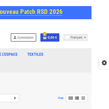
Nouveau Patch RSD 2026
0
person
Connexion
0,00 €
Français
E L'ESPACE
TEXTILES
view_comfy
view_list
view_headline
Vue