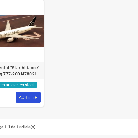
ntal "Star Alliance"
g 777-200 N78021
ers articles en stock
€
ACHETER
e 1-1 de 1 article(s)