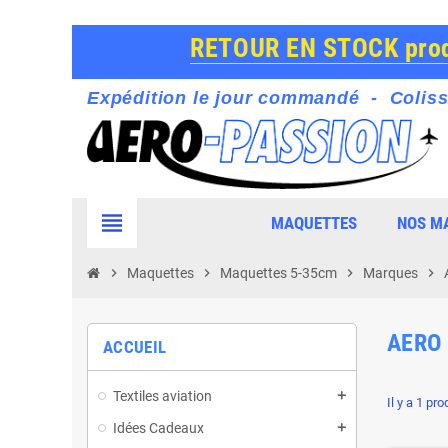
RETOUR EN STOCK produ
Expédition le jour commandé - Coliss
view_headline
MAQUETTES
NOS M
chevron_right
Maquettes
chevron_right
Maquettes 5-35cm
chevron_right
Marques
chevron_right
AERO
ACCUEIL
Textiles aviation
Il y a 1 pro
Idées Cadeaux