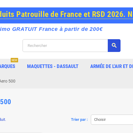
its Patrouille de France et RSD 2026. 
imo GRATUIT France à partir de 200€
search
NEW
ARQUES
MAQUETTES - DASSAULT
ARMÉE DE L'AIR ET D
Aero 500
 500
duit.
Trier par :
Choisir