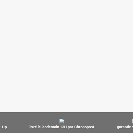
ck-Up
livré le lendemain 13H par Chronopost
garantie 