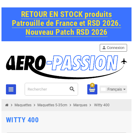
RETOUR EN STOCK produits
Patrouille de France et RSD 2026.
Nouveau Patch RSD 2026
person
Connexion
0
view_headline
search
Français
chevron_right
chevron_right
chevron_right
chevron_right
Maquettes
Maquettes 5-35cm
Marques
Witty 400
WITTY 400