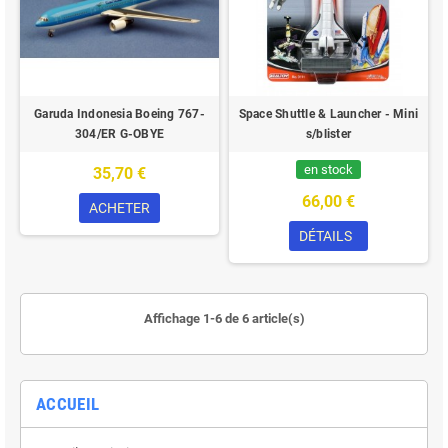
Garuda Indonesia Boeing 767-
Space Shuttle & Launcher - Mini
304/ER G-OBYE
s/blister
en stock
35,70 €
66,00 €
ACHETER
DÉTAILS
Affichage 1-6 de 6 article(s)
ACCUEIL