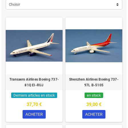
Choisir
Transaero Airlines Boeing 737-
Shenzhen Airlines Boeing 737-
81Q EI-RUJ
97L B-5105
Derniers articles en stock
en stock
37,70 €
39,00 €
ACHETER
ACHETER