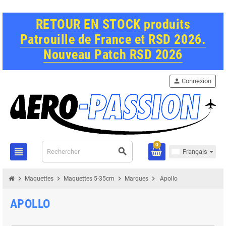
RETOUR EN STOCK produits
Patrouille de France et RSD 2026.
Nouveau Patch RSD 2026
person
Connexion
0
view_headline
search
Français
chevron_right
chevron_right
chevron_right
chevron_right
Maquettes
Maquettes 5-35cm
Marques
Apollo
APOLLO