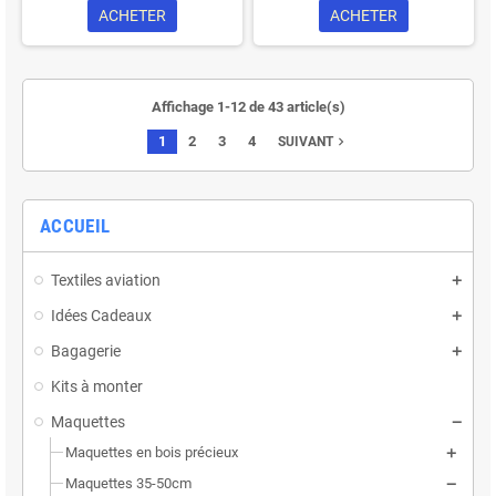
ACHETER
ACHETER
Affichage 1-12 de 43 article(s)
1
2
3
4
navigate_next
SUIVANT
ACCUEIL
Textiles aviation
Idées Cadeaux
Bagagerie
Kits à monter
Maquettes
Maquettes en bois précieux
Maquettes 35-50cm