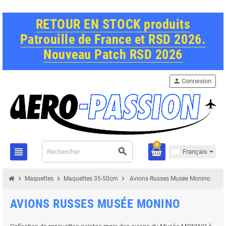
RETOUR EN STOCK produits
Patrouille de France et RSD 2026.
Nouveau Patch RSD 2026
person
Connexion
0
view_headline
search
Français
chevron_right
chevron_right
chevron_right
Maquettes
Maquettes 35-50cm
Avions Russes Musée Monino
AVIONS RUSSES MUSÉE MONINO