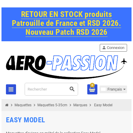
RETOUR EN STOCK produits
Patrouille de France et RSD 2026.
Nouveau Patch RSD 2026
person
Connexion
0
view_headline
search
Français
chevron_right
chevron_right
chevron_right
chevron_right
Maquettes
Maquettes 5-35cm
Marques
Easy Model
EASY MODEL