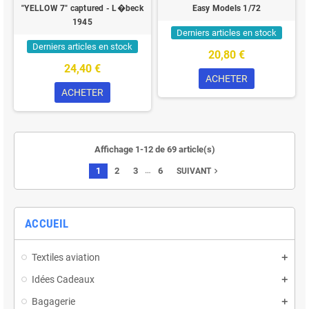
"YELLOW 7" captured - L�beck
Easy Models 1/72
1945
Derniers articles en stock
Derniers articles en stock
20,80 €
24,40 €
ACHETER
ACHETER
Affichage 1-12 de 69 article(s)
…
1
2
3
6
navigate_next
SUIVANT
ACCUEIL
Textiles aviation
Idées Cadeaux
Bagagerie