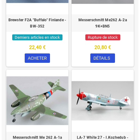
Brewster F2A "Buffalo" Finlande -
Messerschmitt Me262 A-2a
BW-352
9K+BN5
Derniers articles en stock
Rupture de stock
22,40 €
20,80 €
ACHETER
DÉTAILS
Messerschmitt Me 262 A-1a
LA-7 White 27 - I.Kozhedub -