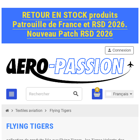
RETOUR EN STOCK produits
Patrouille de France et RSD 2026.
Nouveau Patch RSD 2026
person
Connexion
0
view_headline
search
Français
chevron_right
chevron_right
Textiles aviation
Flying Tigers
FLYING TIGERS