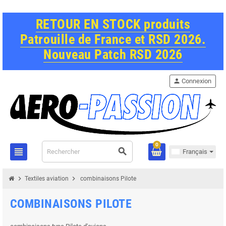
RETOUR EN STOCK produits
Patrouille de France et RSD 2026.
Nouveau Patch RSD 2026
person
Connexion
0
view_headline
search
Français
chevron_right
chevron_right
Textiles aviation
combinaisons Pilote
COMBINAISONS PILOTE