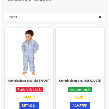
combinaisons type Pilote d'avions
Choisir
Combinaison bleu ciel ENFANT
Combinaison bleu ciel ADULTE
Rupture de stock
sur commande
54,60 €
86,28 €
DÉTAILS
ACHETER