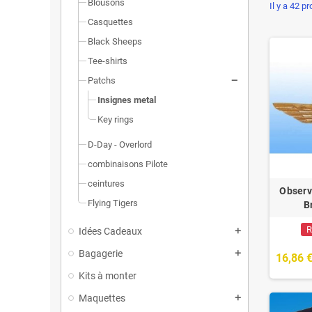
Blousons
Il y a 42 pr
Casquettes
Black Sheeps
Tee-shirts
Patchs
Insignes metal
Key rings
D-Day - Overlord
combinaisons Pilote
ceintures
Observ
Flying Tigers
B
R
Idées Cadeaux
Bagagerie
16,86 
Kits à monter
Maquettes