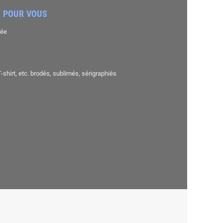
 POUR VOUS
sée
shirt, etc. brodés, sublimés, sérigraphiés
.