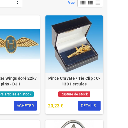
view_comfy
view_list
view_headline
Vue
ter Wings doré 22k /
Pince Cravate / Tie Clip : C-
pin's - DJH
130 Hercules
rs articles en stock
Rupture de stock
20,23 €
ACHETER
DÉTAILS