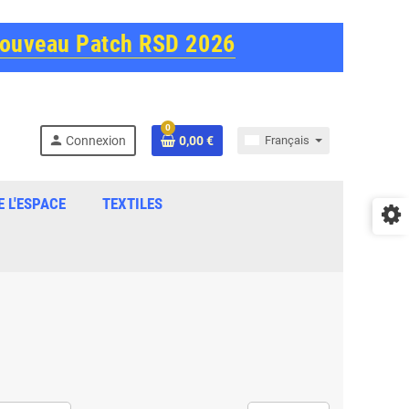
Nouveau Patch RSD 2026
0
person
Connexion
0,00 €
Français
E L'ESPACE
TEXTILES