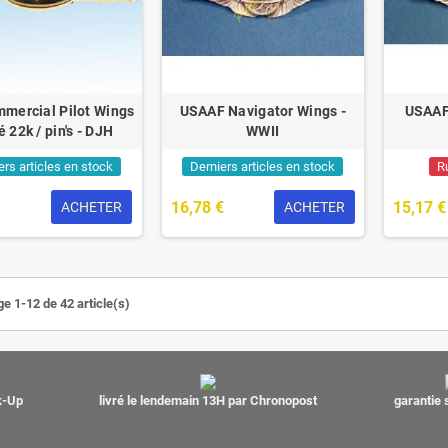
mercial Pilot Wings
USAAF Navigator Wings -
USAAF
é 22k / pin's - DJH
WWII
ers articles en stock
Derniers articles en stock
R
16,78 €
15,17 €
ACHETER
ACHETER
ge 1-12 de 42 article(s)
ck-Up
livré le lendemain 13H par Chronopost
garantie 