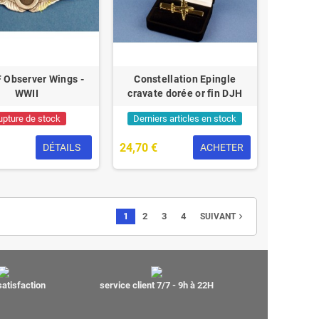
 Observer Wings -
Constellation Epingle
WWII
cravate dorée or fin DJH
upture de stock
Derniers articles en stock
24,70 €
DÉTAILS
ACHETER
1
2
3
4
navigate_next
SUIVANT
satisfaction
service client 7/7 - 9h à 22H