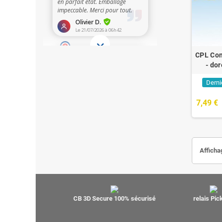
CPL Com
- dor
Derni
7,49 €
Afficha
CB 3D Secure 100% sécurisé
relais Pi