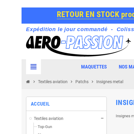
RETOUR EN STOCK produ
Expédition le jour commandé - Coliss
view_headline
MAQUETTES
NOS M
chevron_right
Textiles aviation
chevron_right
Patchs
chevron_right
Insignes metal
INSI
ACCUEIL
Insignes mé
Textiles aviation
Top-Gun