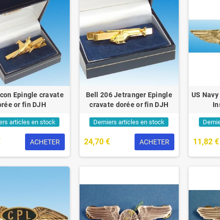
con Epingle cravate
Bell 206 Jetranger Epingle
US Navy 
rée or fin DJH
cravate dorée or fin DJH
In
ers articles en stock
Derniers articles en stock
Dernie
€
24,70 €
11,82 €
ACHETER
ACHETER