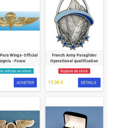
Para Wings- Official
French Army Paraglider
signia - Fosco
Operational qualification
rs articles en stock
Rupture de stock
17,36 €
ACHETER
DÉTAILS