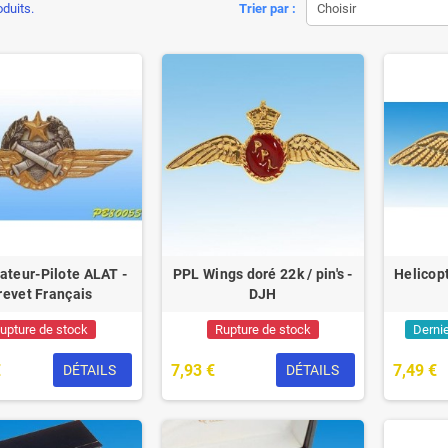
oduits.
Trier par :
Choisir
ateur-Pilote ALAT -
PPL Wings doré 22k / pin's -
Helicop
revet Français
DJH
upture de stock
Rupture de stock
Dernie
€
7,93 €
7,49 €
DÉTAILS
DÉTAILS