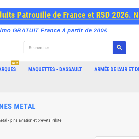
its Patrouille de France et RSD 2026. 
imo GRATUIT France à partir de 200€
search
NEW
ARQUES
MAQUETTES - DASSAULT
ARMÉE DE L'AIR ET D
GNES METAL
tal - pins aviation et brevets Pilote