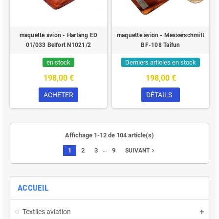
maquette avion - Harfang ED
maquette avion - Messerschmitt
01/033 Belfort N1021/2
BF-108 Taifun
en stock
Derniers articles en stock
198,00 €
198,00 €
ACHETER
DÉTAILS
Affichage 1-12 de 104 article(s)
…
1
2
3
9
navigate_next
SUIVANT
ACCUEIL
Textiles aviation