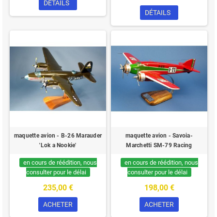
DÉTAILS
DÉTAILS
maquette avion - B-26 Marauder
maquette avion - Savoia-
'Lok a Nookie'
Marchetti SM-79 Racing
en cours de réédition, nous
en cours de réédition, nous
consulter pour le délai
consulter pour le délai
235,00 €
198,00 €
ACHETER
ACHETER