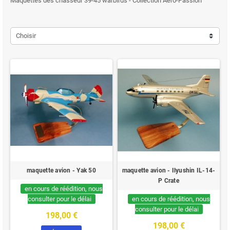
Maquettes des chasseur 39-45 warbirds - Collection Aero-Passion
Choisir
maquette avion - Yak 50
maquette avion - Ilyushin IL-14-
P Crate
en cours de réédition, nous
consulter pour le délai
en cours de réédition, nous
consulter pour le délai
198,00 €
198,00 €