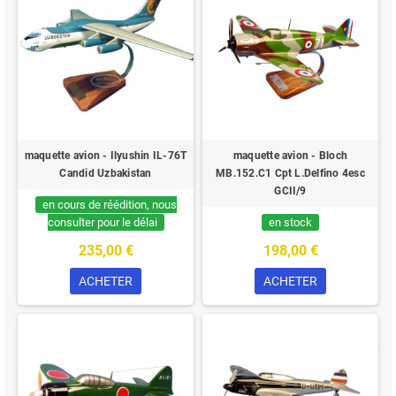
maquette avion - Ilyushin IL-76T
maquette avion - Bloch
Candid Uzbakistan
MB.152.C1 Cpt L.Delfino 4esc
GCII/9
en cours de réédition, nous
consulter pour le délai
en stock
235,00 €
198,00 €
ACHETER
ACHETER