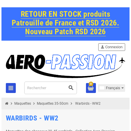
RETOUR EN STOCK produits
Patrouille de France et RSD 2026.
Nouveau Patch RSD 2026
person
Connexion
0
view_headline
search
Français
chevron_right
chevron_right
chevron_right
Maquettes
Maquettes 35-50cm
Warbirds - WW2
WARBIRDS - WW2