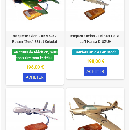
maquette avion - A6M5-52
maquette avion - Heinkel He.70
Reisen "Zero" 381st Kokutai
Luft Hansa D-UZUH
en cours de réédition, nous
Derniers articles en stock
consulter pour le délai
198,00 €
198,00 €
ACHETER
ACHETER