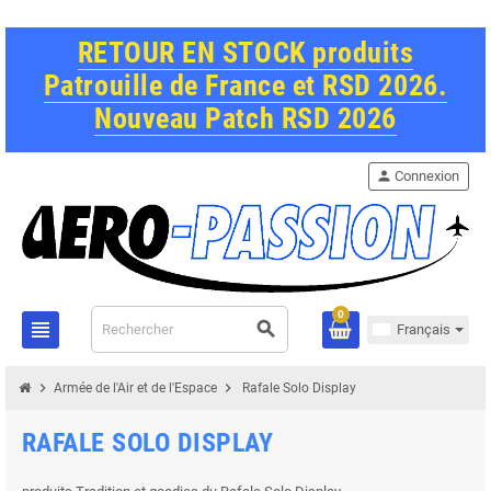
RETOUR EN STOCK produits
Patrouille de France et RSD 2026.
Nouveau Patch RSD 2026
person
Connexion
0
view_headline
search
Français
chevron_right
chevron_right
Armée de l'Air et de l'Espace
Rafale Solo Display
RAFALE SOLO DISPLAY