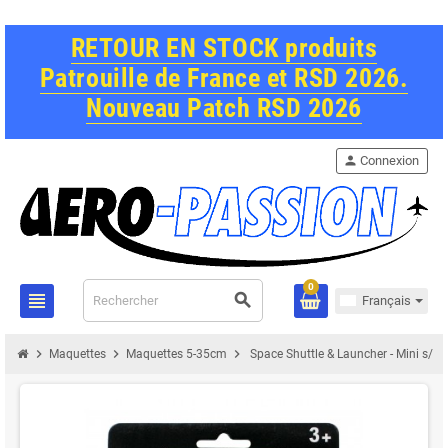
RETOUR EN STOCK produits
Patrouille de France et RSD 2026.
Nouveau Patch RSD 2026
person
Connexion
0
view_headline
search
Français
chevron_right
chevron_right
chevron_right
Maquettes
Maquettes 5-35cm
Space Shuttle & Launcher - Mini s/bli