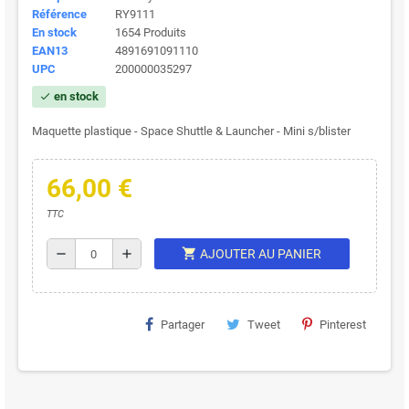
Référence
RY9111
En stock
1654 Produits
EAN13
4891691091110
UPC
200000035297
en stock
check
Maquette plastique - Space Shuttle & Launcher - Mini s/blister
66,00 €
TTC
shopping_cart
remove
add
AJOUTER AU PANIER
Partager
Tweet
Pinterest