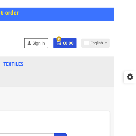
0€ order
0
person
Sign in
€0.00
English
TEXTILES