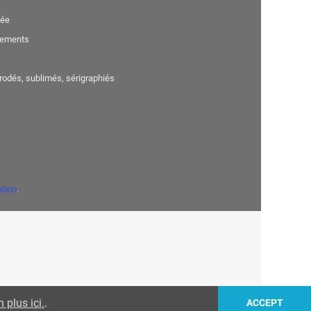
sée
nements
brodés, sublimés, sérigraphiés
ation
.
 plus ici.
.
ACCEPT