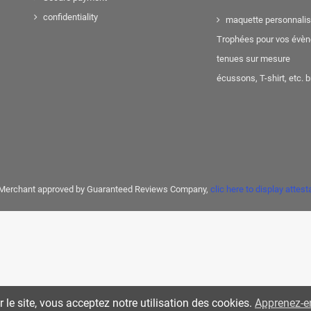
confidentiality
maquette personnali
Trophées pour vos évè
tenues sur mesure
écussons, T-shirt, etc. 
Merchant approved by Guaranteed Reviews Company,
clic here to display attest
r le site, vous acceptez notre utilisation des cookies.
Apprenez-en