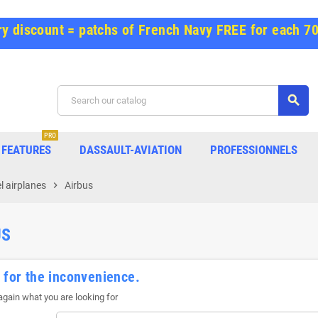
y discount = patchs of French Navy FREE for each 7
search
PRO
FEATURES
DASSAULT-AVIATION
PROFESSIONNELS
 airplanes
chevron_right
Airbus
US
 for the inconvenience.
gain what you are looking for