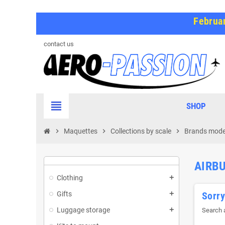
Februar
contact us
view_headline
SHOP
chevron_right
Maquettes
chevron_right
Collections by scale
chevron_right
Brands model
AIRB
Clothing
Gifts
Sorry
Luggage storage
Search a