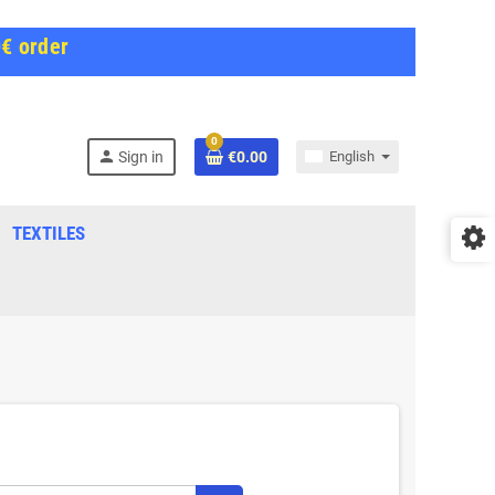
0€ order
0
person
Sign in
€0.00
English
TEXTILES