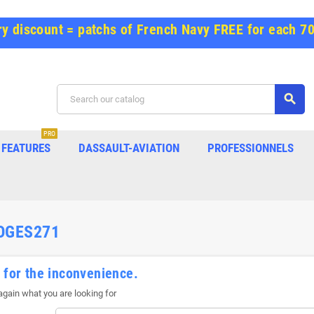
y discount = patchs of French Navy FREE for each 7
search
PRO
FEATURES
DASSAULT-AVIATION
PROFESSIONNELS
OGES271
 for the inconvenience.
gain what you are looking for