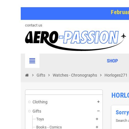
Februar
contact us
view_headline
SHOP
chevron_right
Gifts
chevron_right
Watches - Chronographs
chevron_right
Horloges271
HORL
Clothing
Gifts
Sorry
Toys
Search a
Books - Comics