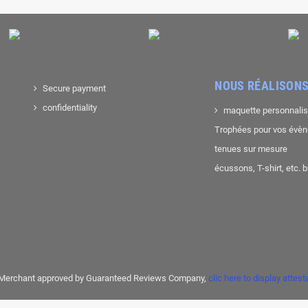
NOUS RÉALISONS
Secure payment
confidentiality
maquette personnali
Trophées pour vos évè
tenues sur mesure
écussons, T-shirt, etc. 
Merchant approved by Guaranteed Reviews Company,
clic here to display attest