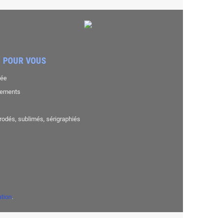
 POUR VOUS
sée
nements
brodés, sublimés, sérigraphiés
ation
.