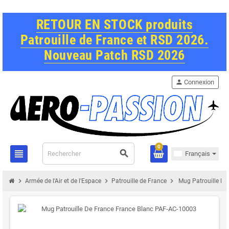
RETOUR EN STOCK produits
Patrouille de France et RSD 2026.
Nouveau Patch RSD 2026
person
Connexion
0
view_headline
search
Français
chevron_right
chevron_right
chevron_right
Armée de l'Air et de l'Espace
Patrouille de France
Mug Patrouille De