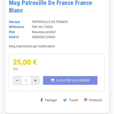
Mug Patrouille De France France
Blanc
Marque
PATROUILLE DE FRANCE
Référence
PAF-AC-10003
État
Nouveau produit
EAN13
0000000125963
Mug impression par sublimation
25,00 €
TTC
shopping_cart
remove
add
AJOUTER AU PANIER
Partager
Tweet
Pinterest