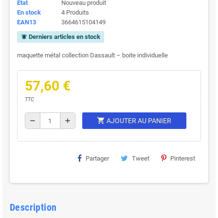
État
Nouveau produit
En stock
4 Produits
EAN13
3664615104149
Derniers articles en stock
notifications_active
maquette métal collection Dassault – boite individuelle
57,60 €
TTC
shopping_cart
remove
add
AJOUTER AU PANIER
Partager
Tweet
Pinterest
Description