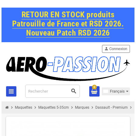
RETOUR EN STOCK produits
Patrouille de France et RSD 2026.
Nouveau Patch RSD 2026
person
Connexion
0
view_headline
search
Français
chevron_right
chevron_right
chevron_right
chevron_right
chevron_right
Maquettes
Maquettes 5-35cm
Marques
Dassault - Premium