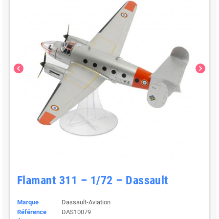
chevron_left
chevron_right
Flamant 311 – 1/72 – Dassault
Marque
Dassault-Aviation
Référence
DAS10079