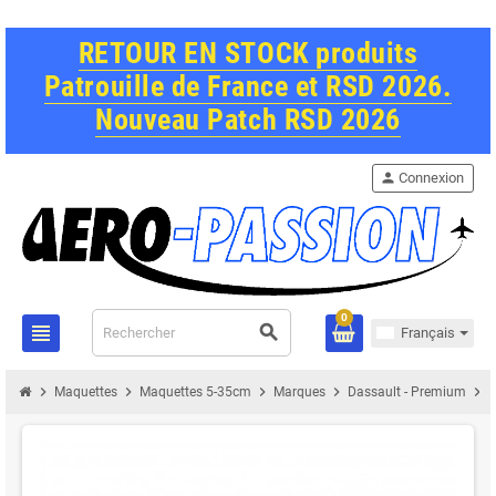
RETOUR EN STOCK produits
Patrouille de France et RSD 2026.
Nouveau Patch RSD 2026
person
Connexion
0
view_headline
search
Français
chevron_right
chevron_right
chevron_right
chevron_right
chevron_right
Maquettes
Maquettes 5-35cm
Marques
Dassault - Premium