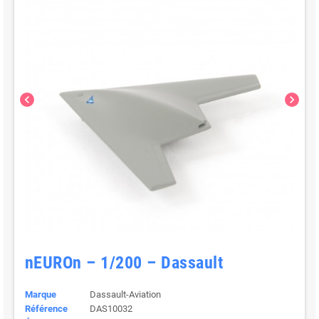
chevron_left
chevron_right
nEUROn – 1/200 – Dassault
Marque
Dassault-Aviation
Référence
DAS10032