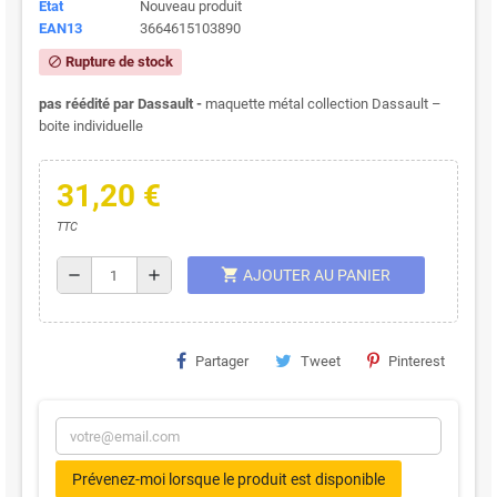
État
Nouveau produit
EAN13
3664615103890
Rupture de stock
block
pas réédité par Dassault -
maquette métal collection Dassault –
boite individuelle
31,20 €
TTC
shopping_cart
remove
add
AJOUTER AU PANIER
Partager
Tweet
Pinterest
Prévenez-moi lorsque le produit est disponible