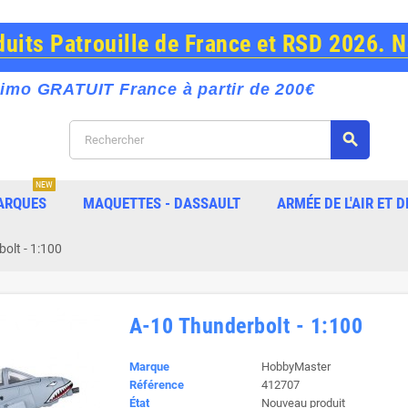
its Patrouille de France et RSD 2026. 
imo GRATUIT France à partir de 200€
search
NEW
ARQUES
MAQUETTES - DASSAULT
ARMÉE DE L'AIR ET D
olt - 1:100
A-10 Thunderbolt - 1:100
Marque
HobbyMaster
Référence
412707
État
Nouveau produit