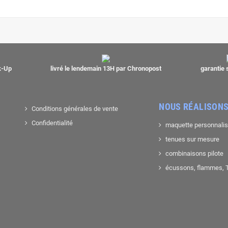
ck-Up
livré le lendemain 13H par Chronopost
garantie 
NOUS RÉALISONS
Conditions générales de vente
Confidentialité
maquette personnali
tenues sur mesure
combinaisons pilote
écussons, flammes, T-