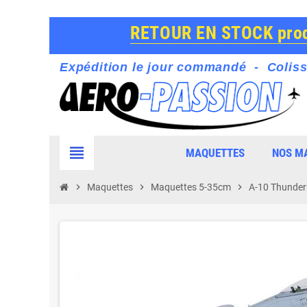
RETOUR EN STOCK produ
Expédition le jour commandé - Coliss
view_headline
MAQUETTES
NOS M
chevron_right
Maquettes
chevron_right
Maquettes 5-35cm
chevron_right
A-10 Thunderb