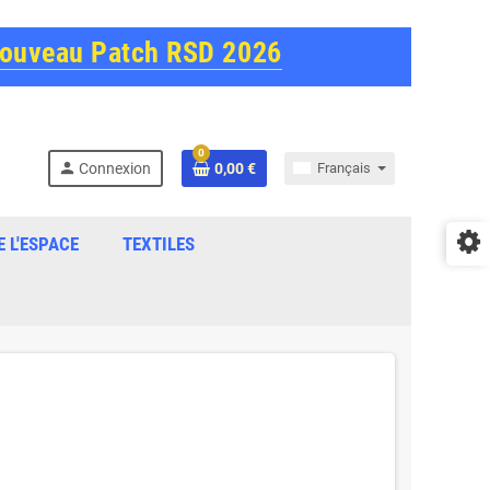
Nouveau Patch RSD 2026
0
person
Connexion
0,00 €
Français
E L'ESPACE
TEXTILES