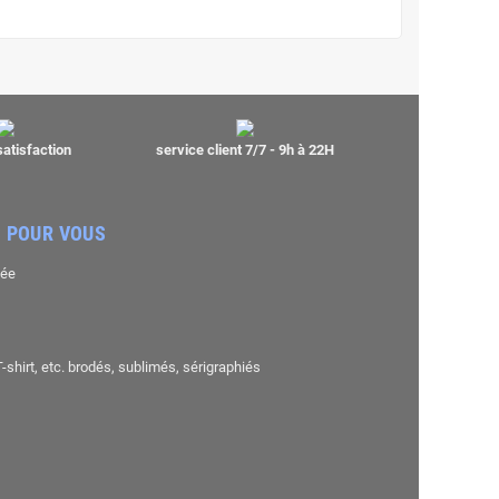
satisfaction
service client 7/7 - 9h à 22H
 POUR VOUS
sée
shirt, etc. brodés, sublimés, sérigraphiés