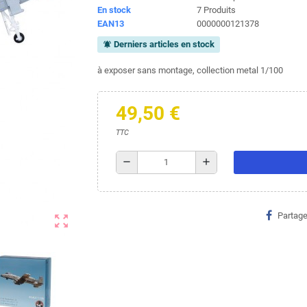
En stock
7 Produits
EAN13
0000000121378
Derniers articles en stock
notifications_active
à exposer sans montage, collection metal 1/100
49,50 €
TTC
remove
add
Partage
zoom_out_map