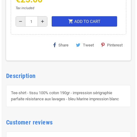
Tax included
shopping_cart
remove
add
ADD TO CART
Share
Tweet
Pinterest
Description
Tee-shirt - tissu 100% coton 190gr - impression sérigraphie
parfaite résistance aux lavages - bleu Marine impression blanc
Customer reviews