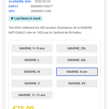
Availability date:
2022-02-22
EAN13
0000000128377
UPC
200000011345
Last items in stock
notifications_active
Tee-Shirt célébrant les 400 années d'existence de la MARINE
NATIONALE crée en 1626 par le Cardinal de Richelieu
MARINE
,
9-10 ans
MARINE
,
2XL
MARINE
,
L
MARINE
,
4XL
MARINE
,
M
MARINE
,
8 ans
MARINE
,
S
MARINE
,
XS
MARINE
,
11-12 ans
€25.00