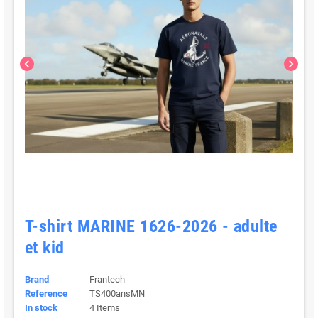
chevron_left
chevron_right
T-shirt MARINE 1626-2026 - adulte
et kid
Brand
Frantech
Reference
TS400ansMN
In stock
4 Items