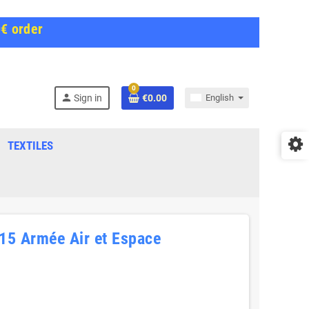
0€ order
0
person
Sign in
€0.00
English
TEXTILES
115 Armée Air et Espace