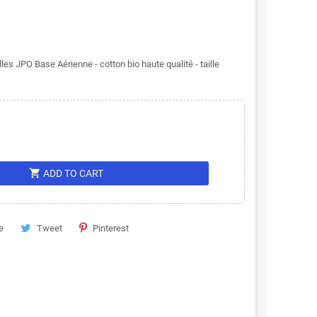
s JPO Base Aérienne - cotton bio haute qualité - taille
shopping_cart
ADD TO CART
e
Tweet
Pinterest