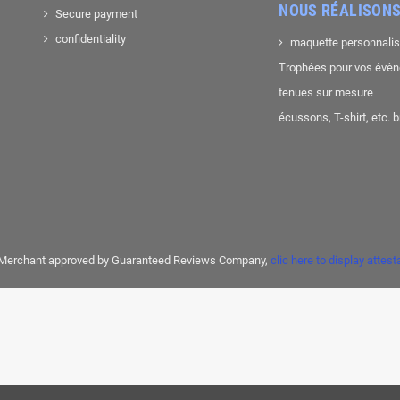
NOUS RÉALISONS
Secure payment
confidentiality
maquette personnali
Trophées pour vos évè
tenues sur mesure
écussons, T-shirt, etc. 
Merchant approved by Guaranteed Reviews Company,
clic here to display attest