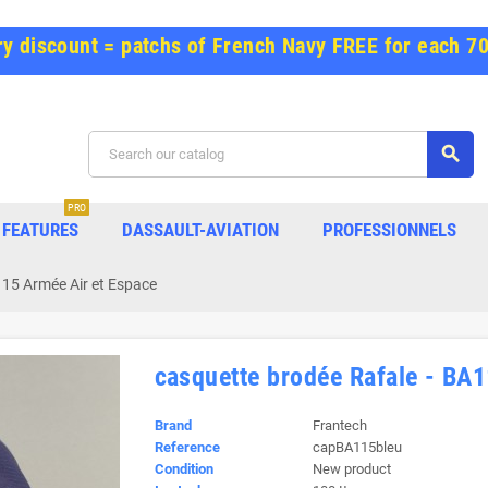
y discount = patchs of French Navy FREE for each 7
search
PRO
FEATURES
DASSAULT-AVIATION
PROFESSIONNELS
115 Armée Air et Espace
casquette brodée Rafale - BA
Brand
Frantech
Reference
capBA115bleu
Condition
New product