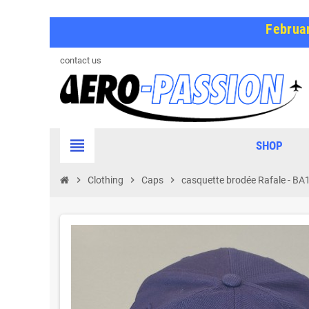
Februar
contact us
view_headline
SHOP
chevron_right
Clothing
chevron_right
Caps
chevron_right
casquette brodée Rafale - BA