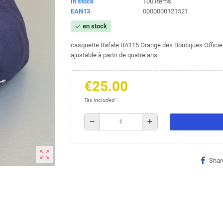
In stock
100 Items
EAN13
0000000121521
en stock
check
casquette Rafale BA115 Orange des Boutiques Officielle
ajustable à partir de quatre ans
€25.00
Tax included
remove
add
zoom_out_map
Shar