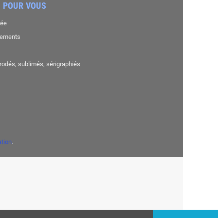
 POUR VOUS
sée
nements
brodés, sublimés, sérigraphiés
ation
.