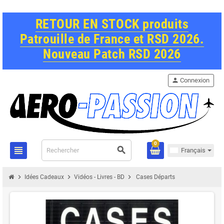
RETOUR EN STOCK produits
Patrouille de France et RSD 2026.
Nouveau Patch RSD 2026
person
Connexion
0
view_headline
search
Français
chevron_right
chevron_right
chevron_right
Idées Cadeaux
Vidéos - Livres - BD
Cases Départs