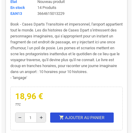
État
Nouveau produit
En stock
14 Produits
EAN13
3664615013229
Book - Cases Dparts Transitoire et impersonnel, l'aroport appartient
tout le monde. Les dix histoires de Cases Dpart s'intressent des
personnages imaginaires, qui s'approprient pour un instant un
fragment de cet endroit de passage, en y injectant ici une once
d'humour, l un poil de posie. Les pomes et scnarios mettent en
scne les protagonistes inattendus et le quotidien de ce lieu que le
voyageur traverse, qu'il devine plus qu'il ne connait. Le livre est
dcoup en tranches horaires, pour raconter une journe imaginaire
dans un aroport : 10 horaires pour 10 histoires.
- 'langage'
18,96 €
TTC
shopping_cart
remove
add
AJOUTER AU PANIER