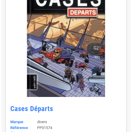
Cases Départs
Marque
divers
Référence
PP01574