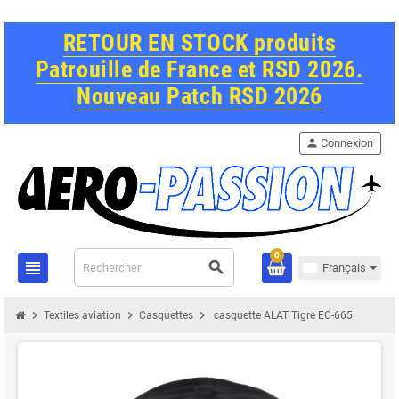
RETOUR EN STOCK produits
Patrouille de France et RSD 2026.
Nouveau Patch RSD 2026
person
Connexion
0
view_headline
search
Français
chevron_right
chevron_right
chevron_right
Textiles aviation
Casquettes
casquette ALAT Tigre EC-665