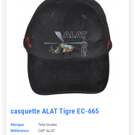
casquette ALAT Tigre EC-665
Marque
Tete brulee
Référence
CAP ALAT