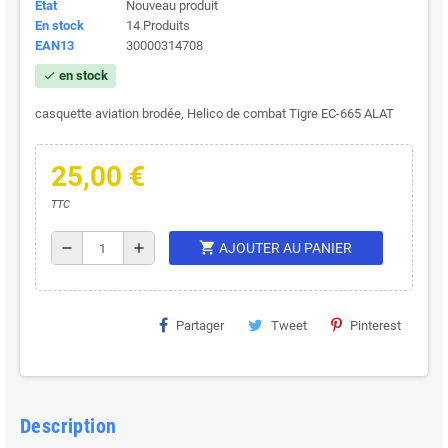
État
Nouveau produit
En stock
14 Produits
EAN13
30000314708
en stock
check
casquette aviation brodée, Helico de combat Tigre EC-665 ALAT
25,00 €
TTC
shopping_cart
remove
add
AJOUTER AU PANIER
Partager
Tweet
Pinterest
Description