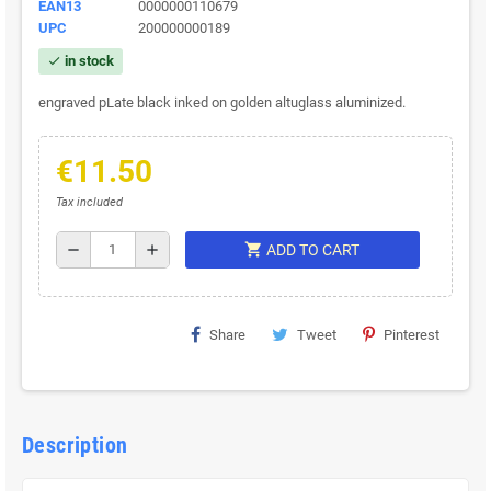
EAN13
0000000110679
UPC
200000000189
in stock
check
(2 avis)
engraved pLate black inked on golden altuglass aluminized.
€11.50
Tax included
shopping_cart
remove
add
ADD TO CART
Share
Tweet
Pinterest
Description