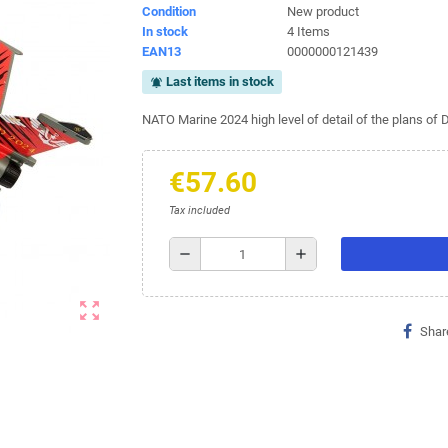
Condition
New product
(2 avis)
In stock
4 Items
EAN13
0000000121439
Last items in stock
notifications_active
NATO Marine 2024 high level of detail of the plans of D
€57.60
Tax included
remove
add
zoom_out_map
Shar