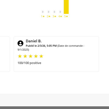
0
0
0
0
1★
2★
3★
4★
5★
Daniel B.
Publié le 2/3/26, 5:05 PM
(Date de commande :
9/1/2025)
100/100 positive