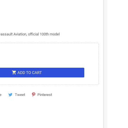
assault Aviation, official 100th model
shopping_cart
ADD TO CART
e
Tweet
Pinterest