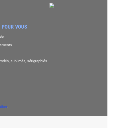
 POUR VOUS
sée
nements
brodés, sublimés, sérigraphiés
ation
.