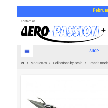
Februar
contact us
view_headline
SHOP
chevron_right
Maquettes
chevron_right
Collections by scale
chevron_right
Brands model