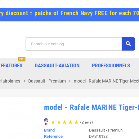
y discount = patchs of French Navy FREE for each 7
search
PRO
FEATURES
DASSAULT-AVIATION
PROFESSIONNELS
 airplanes
chevron_right
Dassault - Premium
chevron_right
model - Rafale MARINE Tiger-Meet
model - Rafale MARINE Tiger-
Brand
Dassault - Premiun
Reference
DAS10138