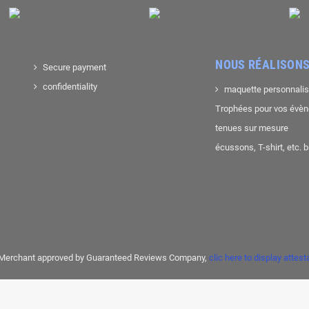
NOUS RÉALISONS
Secure payment
confidentiality
maquette personnali
Trophées pour vos évè
tenues sur mesure
écussons, T-shirt, etc. 
Merchant approved by Guaranteed Reviews Company,
clic here to display attest