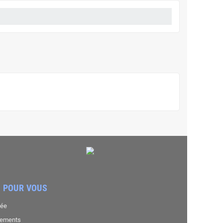
 POUR VOUS
sée
nements