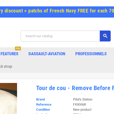
y discount = patchs of French Navy FREE for each 7
search
PRO
FEATURES
DASSAULT-AVIATION
PROFESSIONNELS
ck strap
Tour de cou - Remove Before F
Brand
Pilot's Station
Reference
FX9006R
Condition
New product