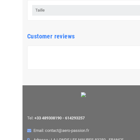
Taille
Customer reviews
Tel:
+33 489308190 - 614293257
Email: contact@aero-passion.fr
Adresse : LA LONDE LES MAURES 83250 - FRANCE