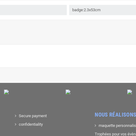
badge:2.3x53cm
NOUS RÉALISONS
Secure payment
confidentiality
maquette personnali
Trophées pour vos évè