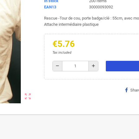
In stock
200 Items
EAN13
30000093092
Rescue -Tour de cou, porte badge/clé : 55cm, avec mo
Attache intermédiaire plastique
€5.76
Tax included
remove
add
Shar
zoom_out_map