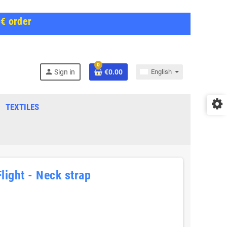
0€ order
0
person
Sign in
€0.00
English
TEXTILES
light - Neck strap