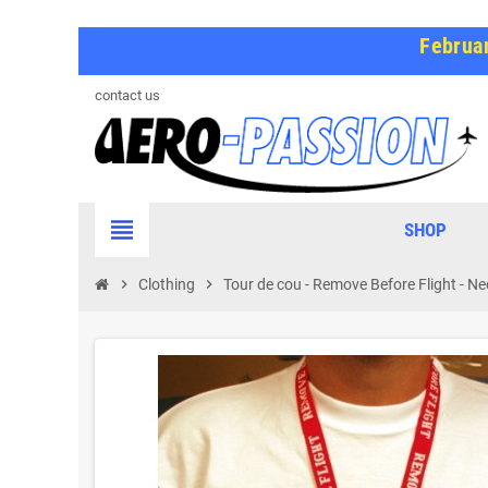
Februar
contact us
view_headline
SHOP
chevron_right
Clothing
chevron_right
Tour de cou - Remove Before Flight - Ne