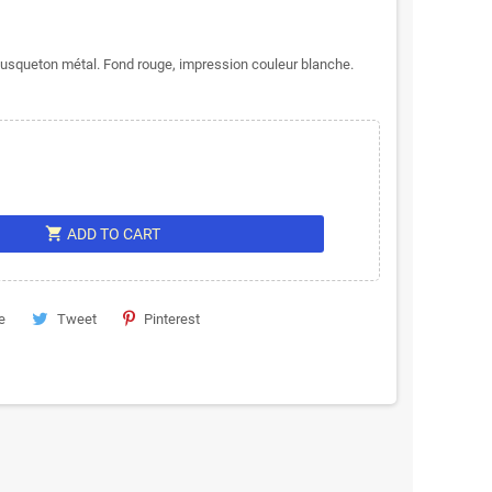
usqueton métal. Fond rouge, impression couleur blanche.
shopping_cart
ADD TO CART
e
Tweet
Pinterest