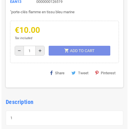
EAN13
0000000126519
"porte-clés flamme en tissu bleu marine
€10.00
Tax included
shopping_cart
remove
add
ADD TO CART
Share
Tweet
Pinterest
Description
1